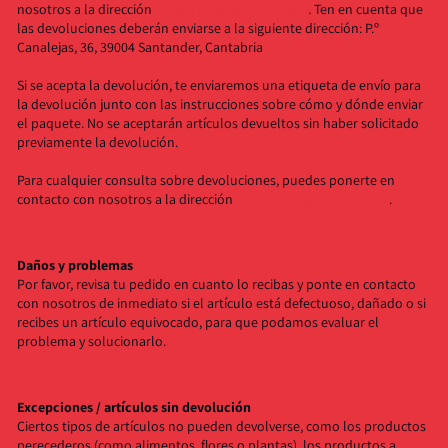
nosotros a la dirección
yanis@yanisgourmet.com
. Ten en cuenta que
las devoluciones deberán enviarse a la siguiente dirección: P.º
Canalejas, 36, 39004 Santander, Cantabria
Si se acepta la devolución, te enviaremos una etiqueta de envío para
la devolución junto con las instrucciones sobre cómo y dónde enviar
el paquete. No se aceptarán artículos devueltos sin haber solicitado
previamente la devolución.
Para cualquier consulta sobre devoluciones, puedes ponerte en
contacto con nosotros a la dirección
yanis@yanisgourmet.com
.
Daños y problemas
Por favor, revisa tu pedido en cuanto lo recibas y ponte en contacto
con nosotros de inmediato si el artículo está defectuoso, dañado o si
recibes un artículo equivocado, para que podamos evaluar el
problema y solucionarlo.
Excepciones / artículos sin devolución
Ciertos tipos de artículos no pueden devolverse, como los productos
perecederos (como alimentos, flores o plantas), los productos a