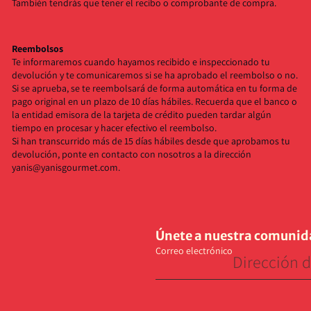
También tendrás que tener el recibo o comprobante de compra.
Reembolsos
Te informaremos cuando hayamos recibido e inspeccionado tu
devolución y te comunicaremos si se ha aprobado el reembolso o no.
Si se aprueba, se te reembolsará de forma automática en tu forma de
pago original en un plazo de 10 días hábiles. Recuerda que el banco o
la entidad emisora de la tarjeta de crédito pueden tardar algún
tiempo en procesar y hacer efectivo el reembolso.
Si han transcurrido más de 15 días hábiles desde que aprobamos tu
devolución, ponte en contacto con nosotros a la dirección
yanis@yanisgourmet.com.
Términos del servicio
Política de reembolso
Únete a nuestra comuni
Política de privacidad
Correo electrónico
Aviso legal
Información de contacto
Política de envío