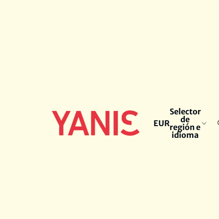
Selector
de
EUR
región e
idioma